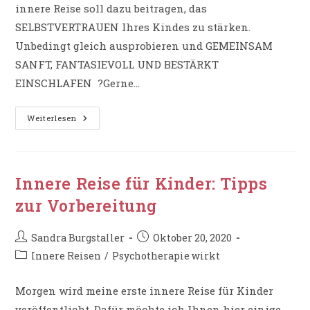
innere Reise soll dazu beitragen, das
SELBSTVERTRAUEN Ihres Kindes zu stärken.
Unbedingt gleich ausprobieren und GEMEINSAM
SANFT, FANTASIEVOLL UND BESTÄRKT
EINSCHLAFEN ?Gerne…
Meditation
Weiterlesen
Zum
Einschlafen
Für
Kinder
Innere Reise für Kinder: Tipps
zur Vorbereitung
Beitrags-
Beitrag
Sandra Burgstaller
Oktober 20, 2020
Autor:
veröffentlicht:
Beitrags-
Innere Reisen
/
Psychotherapie wirkt
Kategorie:
Morgen wird meine erste innere Reise für Kinder
veröffentlicht. Dafür möchte ich Ihnen hier einige