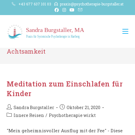
Zum
+43 677 637 101 03
praxis@psychotherapie-burgstaller.at
Inhalt
springen
Achtsamkeit
Meditation zum Einschlafen für
Kinder
Beitrags-
Beitrag
Sandra Burgstaller
Oktober 21, 2020
Autor:
veröffentlicht:
Beitrags-
Innere Reisen
/
Psychotherapie wirkt
Kategorie:
"Mein geheimnisvoller Ausflug mit der Fee" - Diese