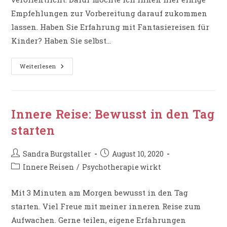
Empfehlungen zur Vorbereitung darauf zukommen
lassen. Haben Sie Erfahrung mit Fantasiereisen für
Kinder? Haben Sie selbst…
Innere
Weiterlesen
Reise
Für
Kinder:
Tipps
Zur
Vorbereitung
Innere Reise: Bewusst in den Tag
starten
Beitrags-
Beitrag
Sandra Burgstaller
August 10, 2020
Autor:
veröffentlicht:
Beitrags-
Innere Reisen
/
Psychotherapie wirkt
Kategorie:
Mit 3 Minuten am Morgen bewusst in den Tag
starten. Viel Freue mit meiner inneren Reise zum
Aufwachen. Gerne teilen, eigene Erfahrungen