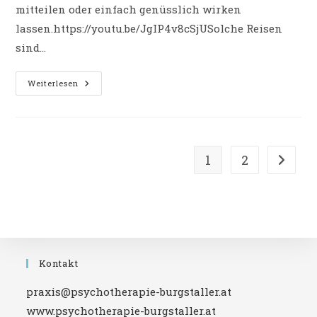
mitteilen oder einfach genüsslich wirken
lassen.https://youtu.be/JgIP4v8cSjUSolche Reisen
sind…
Innere
Weiterlesen
Reise:
Bewusst
In
Den
Tag
Starten
1
2
Zur näc
Kontakt
praxis@psychotherapie-burgstaller.at
www.psychotherapie-burgstaller.at