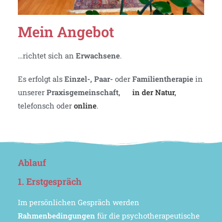
Mein Angebot
…richtet sich an
Erwachsene
.
Es erfolgt als
Einzel-, Paar-
oder
Familien
therapie
in
unserer
Praxisgemeinschaft,
in der Natur
,
telefonsch oder
online
.
Ablauf
1. Erstgespräch
Im persönlichen Gespräch werden
Rahmenbedingungen
für die psychotherapeutische