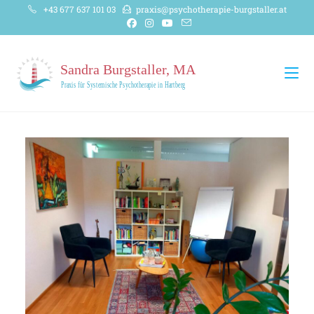
+43 677 637 101 03
praxis@psychotherapie-burgstaller.at