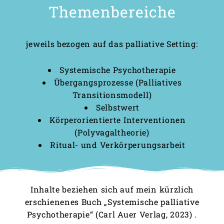
Themenbereiche
jeweils bezogen auf das palliative Setting:
Systemische Psychotherapie
Übergangsprozesse (Palliatives
Transitionsmodell)
Selbstwert
Körperorientierte Interventionen
(Polyvagaltheorie)
Ritual- und Verkörperungsarbeit
Inhalte beziehen sich auf mein kürzlich
erschienenes Buch
„Systemische palliative
Psychotherapie“ (Carl Auer Verlag, 2023)
.