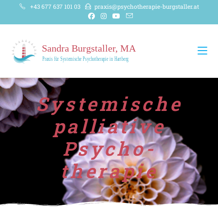
+43 677 637 101 03
praxis@psychotherapie-burgstaller.at
Systemische
palliative
Psycho-
therapie