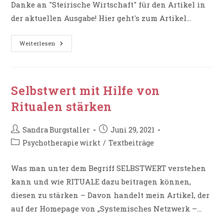
Danke an "Steirische Wirtschaft" für den Artikel in
der aktuellen Ausgabe! Hier geht's zum Artikel...
Artikel
Weiterlesen
In
„Steirische
Wirtschaft“
–
„Kein
Zeichen
Selbstwert mit Hilfe von
Von
Schwäche“
Ritualen stärken
Beitrags-
Beitrag
Sandra Burgstaller
Juni 29, 2021
Autor:
veröffentlicht:
Beitrags-
Psychotherapie wirkt
/
Textbeiträge
Kategorie:
Was man unter dem Begriff SELBSTWERT verstehen
kann und wie RITUALE dazu beitragen können,
diesen zu stärken – Davon handelt mein Artikel, der
auf der Homepage von „Systemisches Netzwerk –…