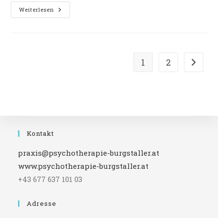
Selbstwert
Weiterlesen
Mit
Hilfe
Von
Ritualen
Stärken
1
2
Zur näc
Kontakt
praxis@psychotherapie-burgstaller.at
www.psychotherapie-burgstaller.at
+43 677 637 101 03
Adresse