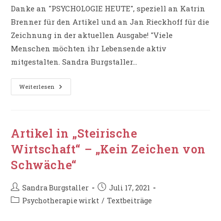
Danke an "PSYCHOLOGIE HEUTE", speziell an Katrin
Brenner für den Artikel und an Jan Rieckhoff für die
Zeichnung in der aktuellen Ausgabe! "Viele
Menschen möchten ihr Lebensende aktiv
mitgestalten. Sandra Burgstaller…
PSYCHOLOGIE
Weiterlesen
HEUTE
–
„Wie
Begleitet
Man
Menschen
Artikel in „Steirische
Am
Lebensende?“
Wirtschaft“ – „Kein Zeichen von
Schwäche“
Beitrags-
Beitrag
Sandra Burgstaller
Juli 17, 2021
Autor:
veröffentlicht:
Beitrags-
Psychotherapie wirkt
/
Textbeiträge
Kategorie: