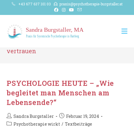
Zum
+43 677 637 101 03
praxis@psychotherapie-burgstaller.at
Inhalt
springen
vertrauen
PSYCHOLOGIE HEUTE – „Wie
begleitet man Menschen am
Lebensende?“
Beitrags-
Beitrag
Sandra Burgstaller
Februar 19, 2024
Autor:
veröffentlicht:
Beitrags-
Psychotherapie wirkt
/
Textbeiträge
Kategorie: