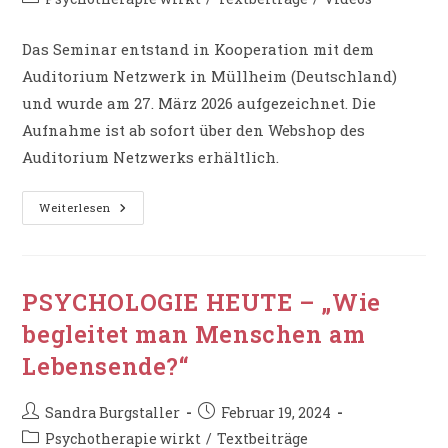
Kategorie:
Das Seminar entstand in Kooperation mit dem
Auditorium Netzwerk in Müllheim (Deutschland)
und wurde am 27. März 2026 aufgezeichnet. Die
Aufnahme ist ab sofort über den Webshop des
Auditorium Netzwerks erhältlich.
Livestream-
Weiterlesen
Seminar:
„Zwischen
Ohnmacht
Und
Stärke
–
PSYCHOLOGIE HEUTE – „Wie
Wandlungsprozesse
Am
begleitet man Menschen am
Lebensende
Begleiten“
Lebensende?“
Beitrags-
Beitrag
Sandra Burgstaller
Februar 19, 2024
Autor:
veröffentlicht:
Beitrags-
Psychotherapie wirkt
/
Textbeiträge