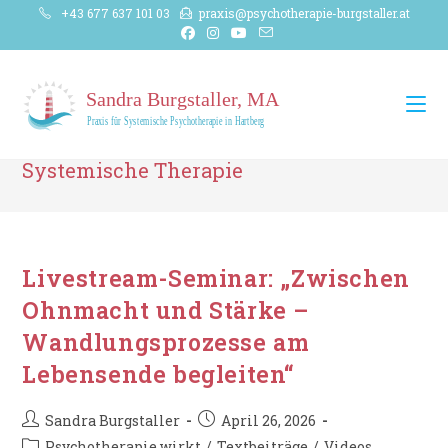
Zum
+43 677 637 101 03
praxis@psychotherapie-burgstaller.at
Inhalt
springen
Systemische Therapie
Livestream-Seminar: „Zwischen
Ohnmacht und Stärke –
Wandlungsprozesse am
Lebensende begleiten“
Beitrags-
Beitrag
Sandra Burgstaller
April 26, 2026
Autor:
veröffentlicht:
Beitrags-
Psychotherapie wirkt
/
Textbeiträge
/
Videos