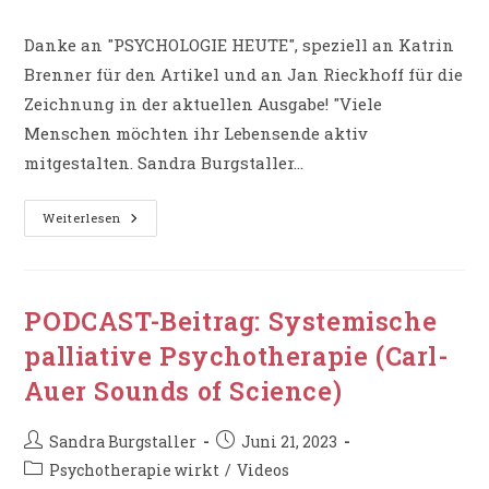
Kategorie:
Danke an "PSYCHOLOGIE HEUTE", speziell an Katrin
Brenner für den Artikel und an Jan Rieckhoff für die
Zeichnung in der aktuellen Ausgabe! "Viele
Menschen möchten ihr Lebensende aktiv
mitgestalten. Sandra Burgstaller…
PSYCHOLOGIE
Weiterlesen
HEUTE
–
„Wie
Begleitet
Man
Menschen
PODCAST-Beitrag: Systemische
Am
Lebensende?“
palliative Psychotherapie (Carl-
Auer Sounds of Science)
Beitrags-
Beitrag
Sandra Burgstaller
Juni 21, 2023
Autor:
veröffentlicht:
Beitrags-
Psychotherapie wirkt
/
Videos