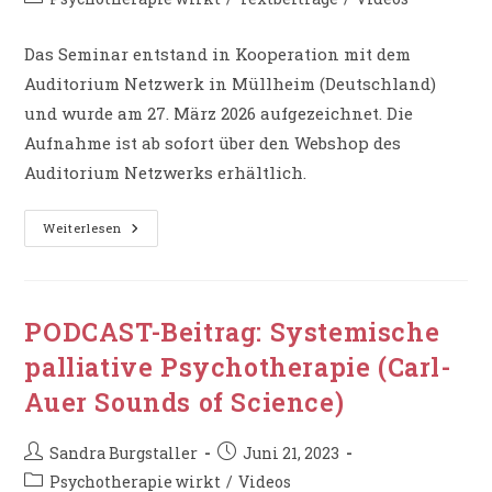
Kategorie:
Das Seminar entstand in Kooperation mit dem
Auditorium Netzwerk in Müllheim (Deutschland)
und wurde am 27. März 2026 aufgezeichnet. Die
Aufnahme ist ab sofort über den Webshop des
Auditorium Netzwerks erhältlich.
Livestream-
Weiterlesen
Seminar:
„Zwischen
Ohnmacht
Und
Stärke
–
PODCAST-Beitrag: Systemische
Wandlungsprozesse
Am
palliative Psychotherapie (Carl-
Lebensende
Begleiten“
Auer Sounds of Science)
Beitrags-
Beitrag
Sandra Burgstaller
Juni 21, 2023
Autor:
veröffentlicht:
Beitrags-
Psychotherapie wirkt
/
Videos