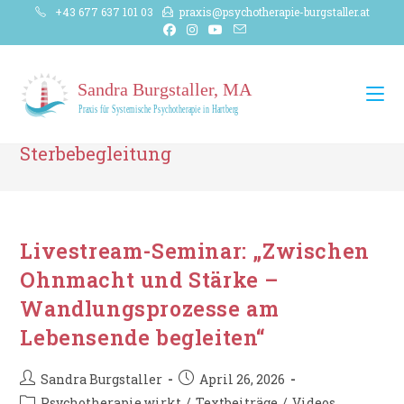
Zum
+43 677 637 101 03
praxis@psychotherapie-burgstaller.at
Inhalt
springen
Sterbebegleitung
Livestream-Seminar: „Zwischen
Ohnmacht und Stärke –
Wandlungsprozesse am
Lebensende begleiten“
Beitrags-
Beitrag
Sandra Burgstaller
April 26, 2026
Autor:
veröffentlicht:
Beitrags-
Psychotherapie wirkt
/
Textbeiträge
/
Videos