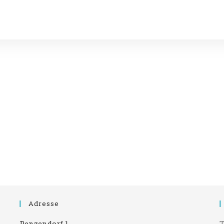
Adresse
Penzendorf 1
T