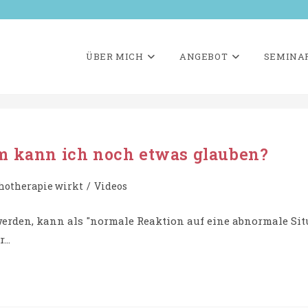
ÜBER MICH
ANGEBOT
SEMINA
em kann ich noch etwas glauben?
-
hotherapie wirkt
/
Videos
e:
 werden, kann als "normale Reaktion auf eine abnormale Si
r…