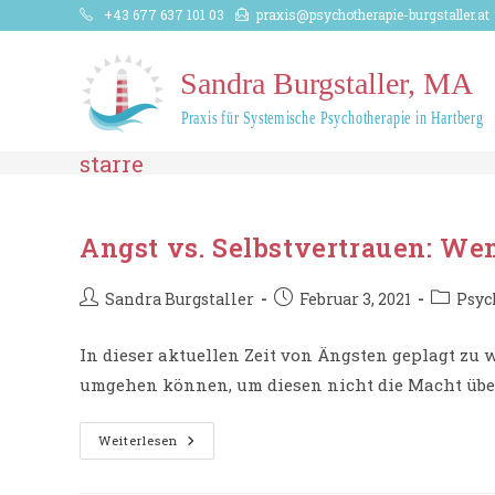
Zum
+43 677 637 101 03
praxis@psychotherapie-burgstaller.at
Inhalt
springen
starre
Angst vs. Selbstvertrauen: W
Beitrags-
Beitrag
Beitrags
Sandra Burgstaller
Februar 3, 2021
Psyc
Autor:
veröffentlicht:
Kategori
In dieser aktuellen Zeit von Ängsten geplagt zu
umgehen können, um diesen nicht die Macht übe
Angst
Weiterlesen
Vs.
Selbstvertrauen:
Wem