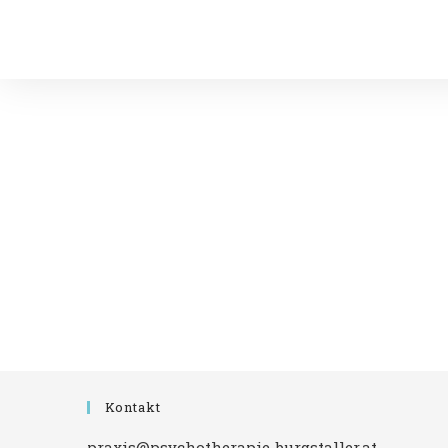
Kann
Ich
Noch
Etwas
Glauben?
Kontakt
praxis@psychotherapie-burgstaller.at