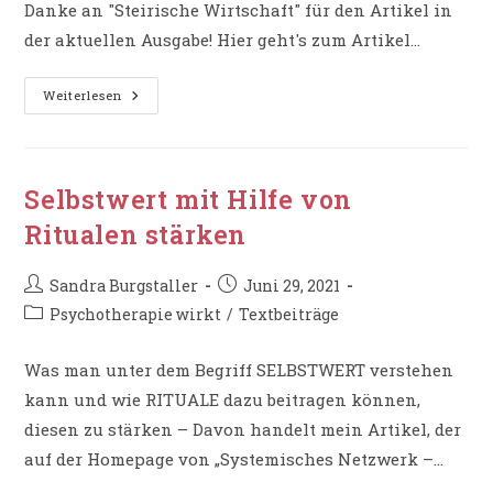
Danke an "Steirische Wirtschaft" für den Artikel in
der aktuellen Ausgabe! Hier geht's zum Artikel...
Artikel
Weiterlesen
In
„Steirische
Wirtschaft“
–
„Kein
Zeichen
Selbstwert mit Hilfe von
Von
Schwäche“
Ritualen stärken
Beitrags-
Beitrag
Sandra Burgstaller
Juni 29, 2021
Autor:
veröffentlicht:
Beitrags-
Psychotherapie wirkt
/
Textbeiträge
Kategorie:
Was man unter dem Begriff SELBSTWERT verstehen
kann und wie RITUALE dazu beitragen können,
diesen zu stärken – Davon handelt mein Artikel, der
auf der Homepage von „Systemisches Netzwerk –…