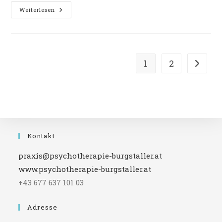
Selbstwert
Weiterlesen
Mit
Hilfe
Von
Ritualen
Stärken
1
2
Zur näc
Kontakt
praxis@psychotherapie-burgstaller.at
www.psychotherapie-burgstaller.at
+43 677 637 101 03
Adresse