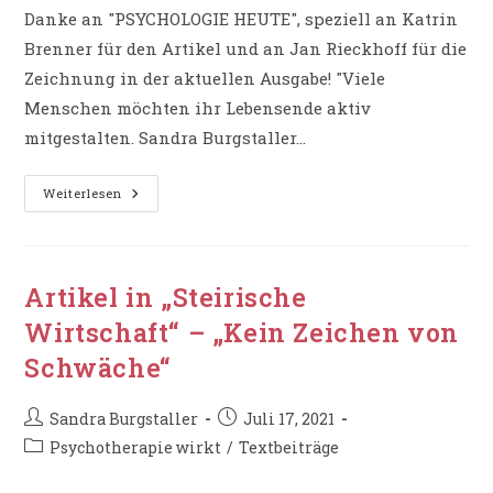
Danke an "PSYCHOLOGIE HEUTE", speziell an Katrin
Brenner für den Artikel und an Jan Rieckhoff für die
Zeichnung in der aktuellen Ausgabe! "Viele
Menschen möchten ihr Lebensende aktiv
mitgestalten. Sandra Burgstaller…
PSYCHOLOGIE
Weiterlesen
HEUTE
–
„Wie
Begleitet
Man
Menschen
Artikel in „Steirische
Am
Lebensende?“
Wirtschaft“ – „Kein Zeichen von
Schwäche“
Beitrags-
Beitrag
Sandra Burgstaller
Juli 17, 2021
Autor:
veröffentlicht:
Beitrags-
Psychotherapie wirkt
/
Textbeiträge
Kategorie: