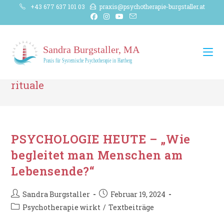
Zum
+43 677 637 101 03
praxis@psychotherapie-burgstaller.at
Inhalt
springen
rituale
PSYCHOLOGIE HEUTE – „Wie
begleitet man Menschen am
Lebensende?“
Beitrags-
Beitrag
Sandra Burgstaller
Februar 19, 2024
Autor:
veröffentlicht:
Beitrags-
Psychotherapie wirkt
/
Textbeiträge
Kategorie: