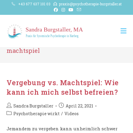
Zum
+43 677 637 101 03
praxis@psychotherapie-burgstaller.at
Inhalt
springen
machtspiel
Vergebung vs. Machtspiel: Wie
kann ich mich selbst befreien?
Beitrags-
Beitrag
Sandra Burgstaller
April 22, 2021
Autor:
veröffentlicht:
Beitrags-
Psychotherapie wirkt
/
Videos
Kategorie:
Jemandem zu vergeben kann unheimlich schwer