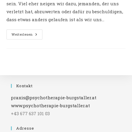
sein. Viel eher neigen wir dazu, jemanden, der uns
verletzt hat, abzuwerten oder dafür zu beschuldigen,
dass etwas anders gelaufen ist als wir uns…
Vergebung
Weiterlesen
Vs.
Machtspiel:
Wie
Kann
Ich
Mich
Selbst
Befreien?
Kontakt
praxis@psychotherapie-burgstaller.at
www.psychotherapie-burgstaller.at
+43 677 637 101 03
Adresse