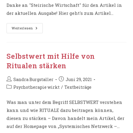
Danke an "Steirische Wirtschaft" für den Artikel in
der aktuellen Ausgabe! Hier geht's zum Artikel...
Artikel
Weiterlesen
In
„Steirische
Wirtschaft“
–
„Kein
Zeichen
Selbstwert mit Hilfe von
Von
Schwäche“
Ritualen stärken
Beitrags-
Beitrag
Sandra Burgstaller
Juni 29, 2021
Autor:
veröffentlicht:
Beitrags-
Psychotherapie wirkt
/
Textbeiträge
Kategorie:
Was man unter dem Begriff SELBSTWERT verstehen
kann und wie RITUALE dazu beitragen können,
diesen zu stärken – Davon handelt mein Artikel, der
auf der Homepage von „Systemisches Netzwerk –…