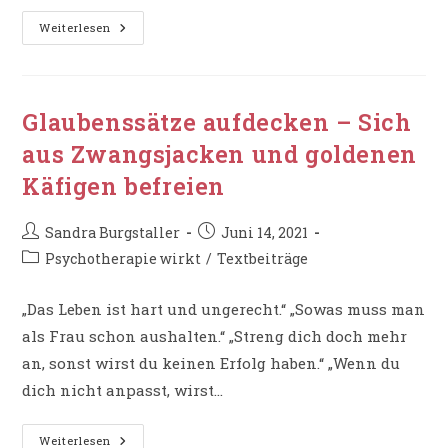
Selbstwert
Weiterlesen
Mit
Hilfe
Von
Ritualen
Stärken
Glaubenssätze aufdecken – Sich
aus Zwangsjacken und goldenen
Käfigen befreien
Beitrags-
Beitrag
Sandra Burgstaller
Juni 14, 2021
Autor:
veröffentlicht:
Beitrags-
Psychotherapie wirkt
/
Textbeiträge
Kategorie:
„Das Leben ist hart und ungerecht.“ „Sowas muss man
als Frau schon aushalten.“ „Streng dich doch mehr
an, sonst wirst du keinen Erfolg haben.“ „Wenn du
dich nicht anpasst, wirst…
Glaubenssätze
Weiterlesen