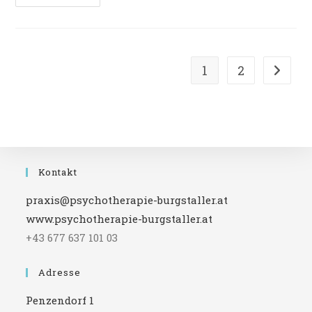
Aufdecken
–
Sich
Aus
Zwangsjacken
Und
Goldenen
1
2
Zur näc
Käfigen
Befreien
Kontakt
praxis@psychotherapie-burgstaller.at
www.psychotherapie-burgstaller.at
+43 677 637 101 03
Adresse
Penzendorf 1