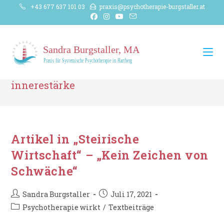
Zum
+43 677 637 101 03
praxis@psychotherapie-burgstaller.at
Inhalt
springen
innerestärke
Artikel in „Steirische
Wirtschaft“ – „Kein Zeichen von
Schwäche“
Beitrags-
Beitrag
Sandra Burgstaller
Juli 17, 2021
Autor:
veröffentlicht:
Beitrags-
Psychotherapie wirkt
/
Textbeiträge
Kategorie: