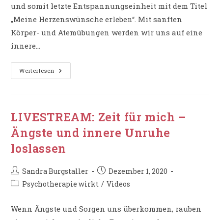
und somit letzte Entspannungseinheit mit dem Titel
„Meine Herzenswünsche erleben“. Mit sanften
Körper- und Atemübungen werden wir uns auf eine
innere…
LIVESTREAM:
Weiterlesen
Zeit
Für
Mich
–
Meine
Herzenswünsche
LIVESTREAM: Zeit für mich –
Erleben
Ängste und innere Unruhe
loslassen
Beitrags-
Beitrag
Sandra Burgstaller
Dezember 1, 2020
Autor:
veröffentlicht:
Beitrags-
Psychotherapie wirkt
/
Videos
Kategorie:
Wenn Ängste und Sorgen uns überkommen, rauben