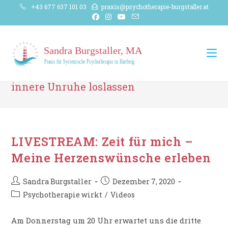
Zum
+43 677 637 101 03
praxis@psychotherapie-burgstaller.at
Inhalt
springen
innere Unruhe loslassen
LIVESTREAM: Zeit für mich –
Meine Herzenswünsche erleben
Beitrags-
Beitrag
Sandra Burgstaller
Dezember 7, 2020
Autor:
veröffentlicht:
Beitrags-
Psychotherapie wirkt
/
Videos
Kategorie:
Am Donnerstag um 20 Uhr erwartet uns die dritte