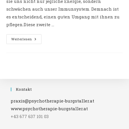
sie uns nicht nur jegliche Energie, sondern
schwächen auch unser Immunsystem. Demnach ist
es entscheidend, einen guten Umgang mit ihnen zu
pflegen.Diese zweite …
LIVESTREAM:
Weiterlesen
Zeit
Für
Mich
–
Ängste
Und
Innere
Unruhe
Loslassen
Kontakt
praxis@psychotherapie-burgstaller.at
www.psychotherapie-burgstaller.at
+43 677 637 101 03