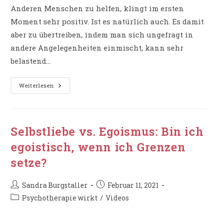
Anderen Menschen zu helfen, klingt im ersten
Moment sehr positiv. Ist es natürlich auch. Es damit
aber zu übertreiben, indem man sich ungefragt in
andere Angelegenheiten einmischt, kann sehr
belastend…
Selbstliebe
Weiterlesen
Vs.
Helfersyndrom:
Kann
Es
Schlecht
Sein,
Selbstliebe vs. Egoismus: Bin ich
Anderen
Zu
egoistisch, wenn ich Grenzen
Helfen?
setze?
Beitrags-
Beitrag
Sandra Burgstaller
Februar 11, 2021
Autor:
veröffentlicht:
Beitrags-
Psychotherapie wirkt
/
Videos
Kategorie: