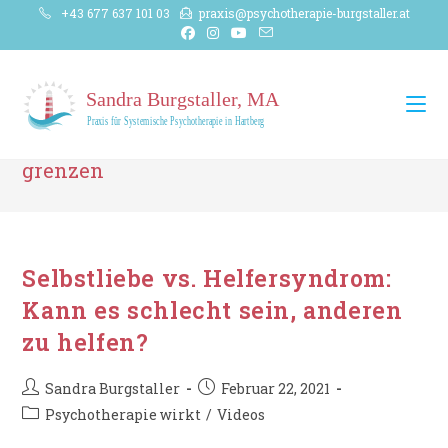
Zum
+43 677 637 101 03
praxis@psychotherapie-burgstaller.at
Inhalt
springen
grenzen
Selbstliebe vs. Helfersyndrom:
Kann es schlecht sein, anderen
zu helfen?
Beitrags-
Beitrag
Sandra Burgstaller
Februar 22, 2021
Autor:
veröffentlicht:
Beitrags-
Psychotherapie wirkt
/
Videos
Kategorie: