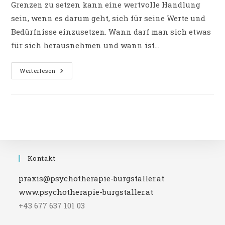
Grenzen zu setzen kann eine wertvolle Handlung
sein, wenn es darum geht, sich für seine Werte und
Bedürfnisse einzusetzen. Wann darf man sich etwas
für sich herausnehmen und wann ist…
Selbstliebe
Weiterlesen
Vs.
Egoismus:
Bin
Ich
Egoistisch,
Wenn
Ich
Grenzen
Setze?
Kontakt
praxis@psychotherapie-burgstaller.at
www.psychotherapie-burgstaller.at
+43 677 637 101 03