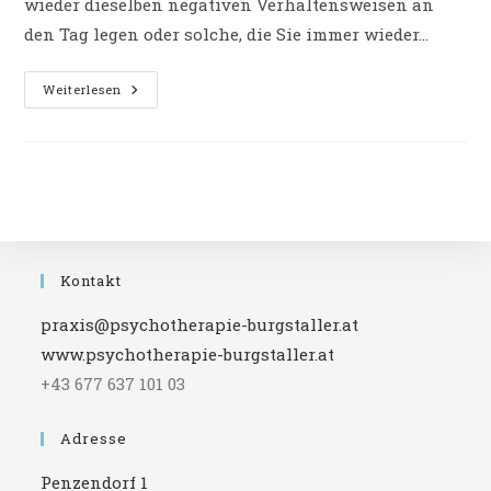
wieder dieselben negativen Verhaltensweisen an
den Tag legen oder solche, die Sie immer wieder…
Selbstliebe
Weiterlesen
Vs.
Projektion:
Was
Haben
Lästige
Menschen
Mit
Mir
Zu
Tun?
Kontakt
praxis@psychotherapie-burgstaller.at
www.psychotherapie-burgstaller.at
+43 677 637 101 03
Adresse
Penzendorf 1