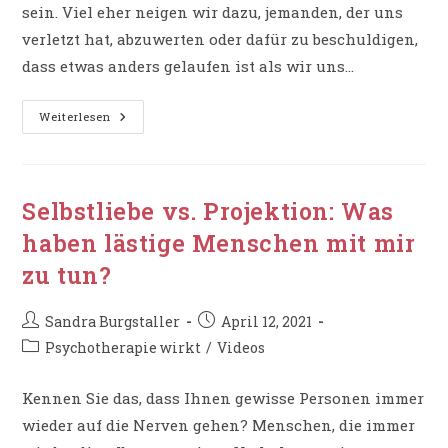
sein. Viel eher neigen wir dazu, jemanden, der uns
verletzt hat, abzuwerten oder dafür zu beschuldigen,
dass etwas anders gelaufen ist als wir uns…
Vergebung
Weiterlesen
Vs.
Machtspiel:
Wie
Kann
Ich
Mich
Selbstliebe vs. Projektion: Was
Selbst
Befreien?
haben lästige Menschen mit mir
zu tun?
Beitrags-
Beitrag
Sandra Burgstaller
April 12, 2021
Autor:
veröffentlicht:
Beitrags-
Psychotherapie wirkt
/
Videos
Kategorie:
Kennen Sie das, dass Ihnen gewisse Personen immer
wieder auf die Nerven gehen? Menschen, die immer